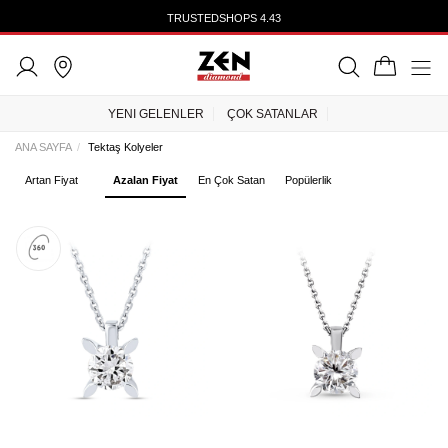
TRUSTEDSHOPS 4.43
YENI GELENLER
ÇOK SATANLAR
ANA SAYFA
Tektaş Kolyeler
Artan Fiyat
Azalan Fiyat
En Çok Satan
Popülerlik