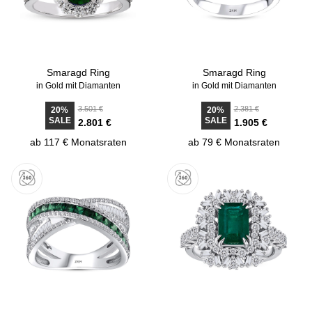
Smaragd Ring
Smaragd Ring
in Gold mit Diamanten
in Gold mit Diamanten
3.501 €
2.381 €
20%
20%
SALE
SALE
2.801 €
1.905 €
ab 117 € Monatsraten
ab 79 € Monatsraten