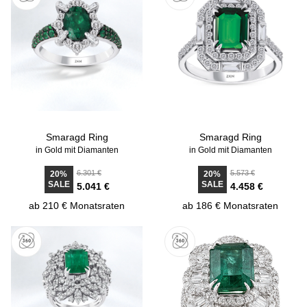
Smaragd Ring
Smaragd Ring
in Gold mit Diamanten
in Gold mit Diamanten
6.301 €
5.573 €
20%
20%
SALE
SALE
5.041 €
4.458 €
ab 210 € Monatsraten
ab 186 € Monatsraten