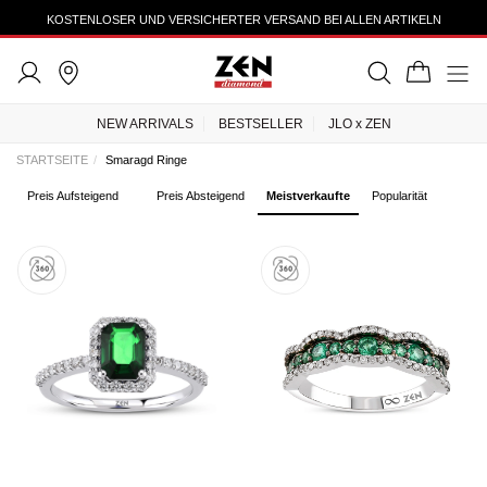
KOSTENLOSER UND VERSICHERTER VERSAND BEI ALLEN ARTIKELN
NEW ARRIVALS
BESTSELLER
JLO x ZEN
STARTSEITE
Smaragd Ringe
Preis Aufsteigend
Preis Absteigend
Meistverkaufte
Popularität