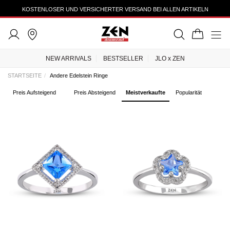
KOSTENLOSER UND VERSICHERTER VERSAND BEI ALLEN ARTIKELN
NEW ARRIVALS
BESTSELLER
JLO x ZEN
STARTSEITE
Andere Edelstein Ringe
Preis Aufsteigend
Preis Absteigend
Meistverkaufte
Popularität